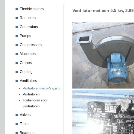
Electric motors
Ventilator met een 5.5 kw, 2.8
Reducers
Generators
Pumps
Compressors
Machines
Cranes
Cooling
Ventilators
Ventilatoren nieuw/z.g.a.n.
Ventilatoren.
Toebehoren voor
ventilatoren
Valves
Tools
Bearings