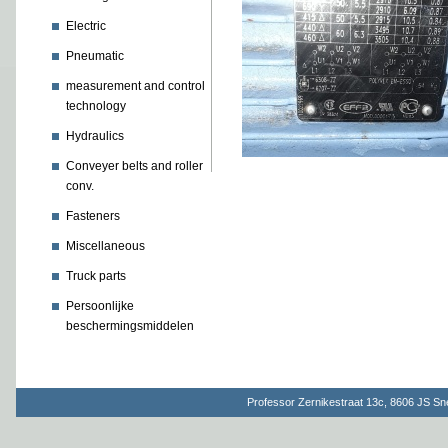
Electric
Pneumatic
measurement and control
technology
Hydraulics
Conveyer belts and roller
conv.
Fasteners
Miscellaneous
Truck parts
Persoonlijke
beschermingsmiddelen
Professor Zernikestraat 13c, 8606 JS S