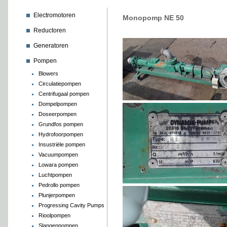
Electromotoren
Monopomp NE 50
Reductoren
Generatoren
Pompen
Blowers
Circulatiepompen
Centrifugaal pompen
Dompelpompen
Doseerpompen
Grundfos pompen
Hydrofoorpompen
Insustriële pompen
Vacuumpompen
Lowara pompen
Luchtpompen
Pedrollo pompen
Plunjerpompen
Progressing Cavity Pumps
Rioolpompen
Slangenpompen