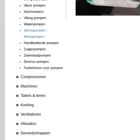
Vijver pompen
Voortstuwers
Viking pompen
Waterpompen
Wormpompen /
Monopompen
Handbediende pompen
Zuigerpompen
Zwembadpompen
Diverse pompen
Toebehoren voor pompen
Compressoren
Machines
Takels & lieren
Koeling
Ventilatoren
Afsluiters
Gereedschappen