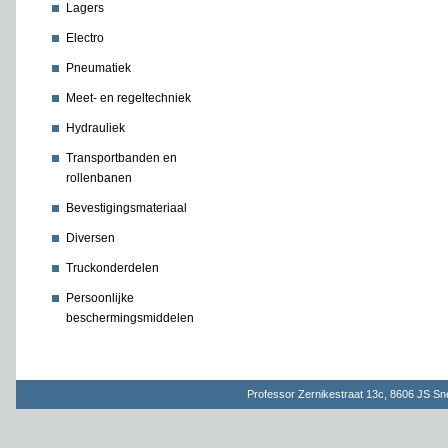
Lagers
Electro
Pneumatiek
Meet- en regeltechniek
Hydrauliek
Transportbanden en
rollenbanen
Bevestigingsmateriaal
Diversen
Truckonderdelen
Persoonlijke
beschermingsmiddelen
Professor Zernikestraat 13c, 8606 JS S