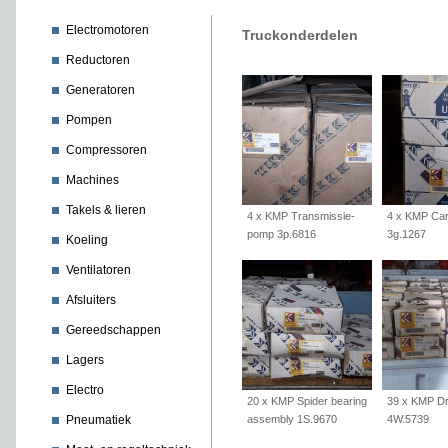
Electromotoren
Truckonderdelen
Reductoren
Generatoren
Pompen
Compressoren
Machines
Takels & lieren
4 x KMP Transmissie-
4 x KMP Cart
pomp 3p.6816
3g.1267
Koeling
Ventilatoren
Afsluiters
Gereedschappen
Lagers
Electro
20 x KMP Spider bearing
39 x KMP Dri
Pneumatiek
assembly 1S.9670
4W.5739