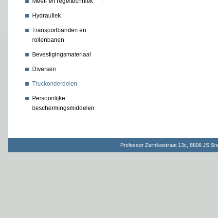
Meet- en regeltechniek
Hydrauliek
Transportbanden en
rollenbanen
Bevestigingsmateriaal
Diversen
Truckonderdelen
Persoonlijke
beschermingsmiddelen
Professor Zernikestraat 13c, 8606 JS S