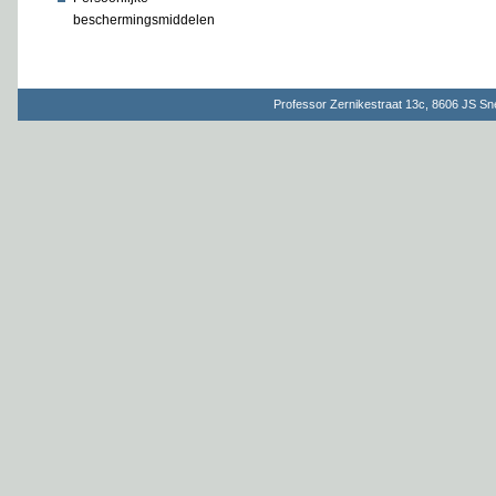
beschermingsmiddelen
Professor Zernikestraat 13c, 8606 JS S