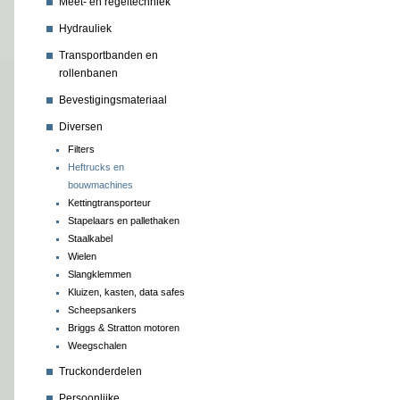
Meet- en regeltechniek
Hydrauliek
Transportbanden en
rollenbanen
Bevestigingsmateriaal
Diversen
Filters
Heftrucks en
bouwmachines
Kettingtransporteur
Stapelaars en pallethaken
Staalkabel
Wielen
Slangklemmen
Kluizen, kasten, data safes
Scheepsankers
Briggs & Stratton motoren
Weegschalen
Truckonderdelen
Persoonlijke