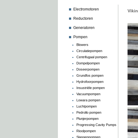
Electromotoren
Viki
Reductoren
Generatoren
Pompen
Blowers
Circulatiepompen
Centrifugaal pompen
Dompelpompen
Doseerpompen
Grundfos pompen
Hydrofoorpompen
Insustriële pompen
Vacuumpompen
Lowara pompen
Luchtpompen
Pedrollo pompen
Plunjerpompen
Progressing Cavity Pumps
Rioolpompen
Slangenpompen