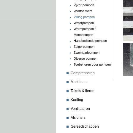
Vijver pompen
Voortstuwers
Viking pompen
Waterpompen
Wormpompen /
Monopompen
Handbediende pompen
Zuigerpompen
Zwembadpompen
Diverse pompen
Toebehoren voor pompen
Compressoren
Machines
Takels & lieren
Koeling
Ventilatoren
Afsluiters
Gereedschappen