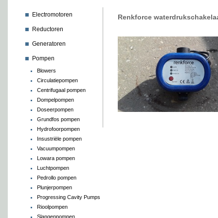
Electromotoren
Renkforce waterdrukschakela
Reductoren
Generatoren
Pompen
Blowers
Circulatiepompen
Centrifugaal pompen
Dompelpompen
Doseerpompen
Grundfos pompen
Hydrofoorpompen
Insustriële pompen
Vacuumpompen
Lowara pompen
Luchtpompen
Pedrollo pompen
Plunjerpompen
Progressing Cavity Pumps
Rioolpompen
Slangenpompen