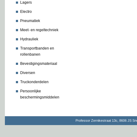
Lagers
Electro
Pneumatiek
Meet- en regeltechniek
Hydrauliek
Transportbanden en
rollenbanen
Bevestigingsmateriaal
Diversen
Truckonderdelen
Persoonlijke
beschermingsmiddelen
Professor Zernikestraat 13c, 8606 JS S