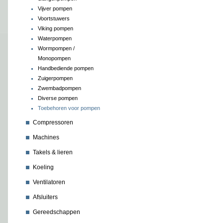
Vijver pompen
Voortstuwers
Viking pompen
Waterpompen
Wormpompen /
Monopompen
Handbediende pompen
Zuigerpompen
Zwembadpompen
Diverse pompen
Toebehoren voor pompen
Compressoren
Machines
Takels & lieren
Koeling
Ventilatoren
Afsluiters
Gereedschappen